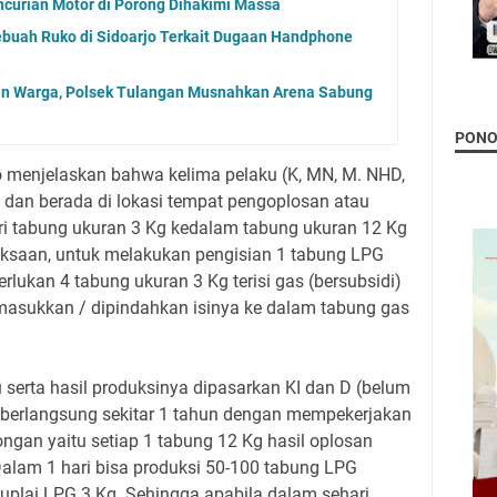
curian Motor di Porong Dihakimi Massa
ebuah Ruko di Sidoarjo Terkait Dugaan Handphone
an Warga, Polsek Tulangan Musnahkan Arena Sabung
PON
jo menjelaskan bahwa kelima pelaku (K, MN, M. NHD,
a dan berada di lokasi tempat pengoplosan atau
i tabung ukuran 3 Kg kedalam tabung ukuran 12 Kg
riksaan, untuk melakukan pengisian 1 tabung LPG
rlukan 4 tabung ukuran 3 Kg terisi gas (bersubsidi)
masukkan / dipindahkan isinya ke dalam tabung gas
 serta hasil produksinya dipasarkan KI dan D (belum
h berlangsung sekitar 1 tahun dengan mempekerjakan
ngan yaitu setiap 1 tabung 12 Kg hasil oplosan
Dalam 1 hari bisa produksi 50-100 tabung LPG
suplai LPG 3 Kg. Sehingga apabila dalam sehari