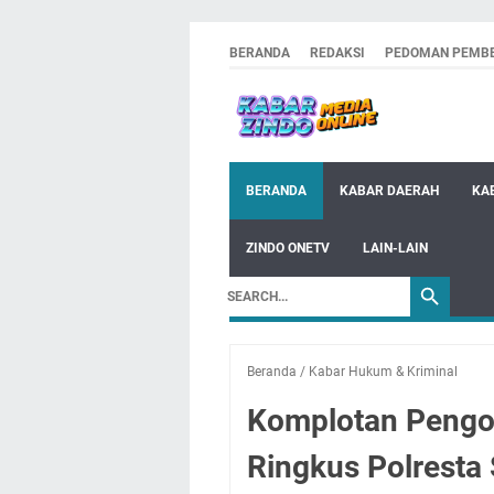
BERANDA
REDAKSI
PEDOMAN PEMBE
BERANDA
KABAR DAERAH
KA
ZINDO ONETV
LAIN-LAIN
Beranda
/
Kabar Hukum & Kriminal
Komplotan Pengop
Ringkus Polresta 