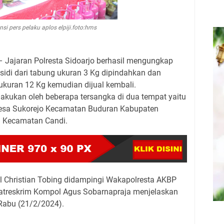
si pers pelaku aplos elpiji.foto:hms
– Jajaran Polresta Sidoarjo berhasil mengungkap
idi dari tabung ukuran 3 Kg dipindahkan dan
kuran 12 Kg kemudian dijual kembali.
akukan oleh beberapa tersangka di dua tempat yaitu
 Desa Sukorejo Kecamatan Buduran Kabupaten
i Kecamatan Candi.
l Christian Tobing didampingi Wakapolresta AKBP
atreskrim Kompol Agus Sobarnapraja menjelaskan
, Rabu (21/2/2024).