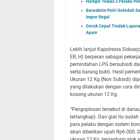
Hampir Tewas 2 Pelaku Pen
Bareskrim Polri Geledah S
Impor Ilegal
Gerak Cepat Tindak Lapor
Ayam
Lebih lanjut Kapolresta Sidoar
ER, H) berperan sebagai pekerj
pemindahan LPG bersubsidi dar
serta barang bukti. Hasil peme
Ukuran 12 Kg (Non Subsidi) dipe
yang dilakukan dengan cara di
kosong ukuran 12 Kg.
“Pengoplosan tersebut di danau
tertangkap). Dan giat itu suda
para pelaku dengan sistem boro
akan diberikan upah Rp6.000. 
ukuran 12 Kg, tergantung stok 