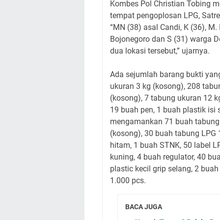
Kombes Pol Christian Tobing m
tempat pengoplosan LPG, Satre
“MN (38) asal Candi, K (36), M
Bojonegoro dan S (31) warga D
dua lokasi tersebut,” ujarnya.
Ada sejumlah barang bukti yan
ukuran 3 kg (kosong), 208 tabun
(kosong), 7 tabung ukuran 12 kg
19 buah pen, 1 buah plastik isi
mengamankan 71 buah tabung L
(kosong), 30 buah tabung LPG 1
hitam, 1 buah STNK, 50 label L
kuning, 4 buah regulator, 40 bu
plastic kecil grip selang, 2 buah
1.000 pcs.
BACA JUGA