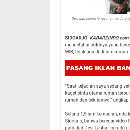
Desi dan suami langsung mendatangi
SIDOARJO
||
KABARZINDO.com
mengetahui putrinya yang berus
WIB, tidak ada di dalam rumah.
“Saat kejadian saya sedang setr
kaget pintu utama rumah terbuk
rumah dan sekitarnya,” ungkap 
Selang 1,5 jam kemudian, ada i
Sidoarjo, bahwa beredar video 
putri dari Desi Lestari, berada d