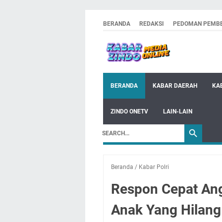
BERANDA
REDAKSI
PEDOMAN PEMBE
BERANDA
KABAR DAERAH
KA
ZINDO ONETV
LAIN-LAIN
Beranda
/
Kabar Polri
Respon Cepat Ang
Anak Yang Hilan