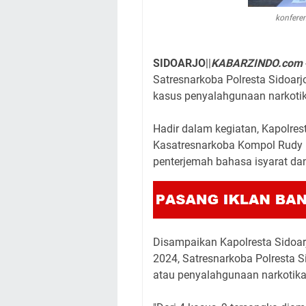
konfere
SIDOARJO
||
KABARZINDO.com
Satresnarkoba Polresta Sidoarj
kasus penyalahgunaan narkotika
Hadir dalam kegiatan, Kapolres
Kasatresnarkoba Kompol Rudy 
penterjemah bahasa isyarat da
Disampaikan Kapolresta Sidoarj
2024, Satresnarkoba Polresta S
atau penyalahgunaan narkotika 