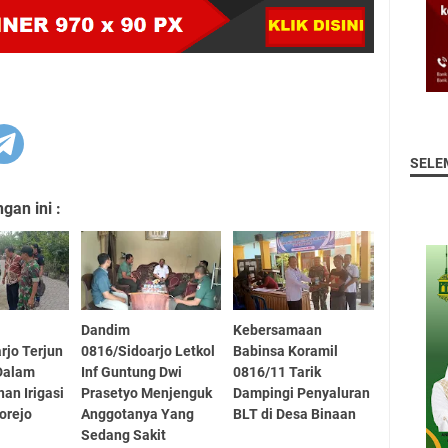
SELE
an ini :
Dandim
Kebersamaan
rjo Terjun
0816/Sidoarjo Letkol
Babinsa Koramil
Dalam
Inf Guntung Dwi
0816/11 Tarik
n Irigasi
Prasetyo Menjenguk
Dampingi Penyaluran
orejo
Anggotanya Yang
BLT di Desa Binaan
Sedang Sakit