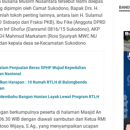
a Busana Muslim Nusantara tersebut resmi dilepas
BAND
 dipimpin oleh Camat Sukodono, Bapak Drs. H.
mlah tokoh penting lainnya, antara lain H. Sulamul
idoarjo dari Fraksi PKB), Ibu Fike (Anggota DPRD
ten Inf Ghofur (Danramil 0816/15 Sukodono), AKP
 KH Mahmud Markatam (Rois Syuriyah MWC NU
 dan kepala desa se-Kecamatan Sukodono.
dalam Penjualan Beras SPHP Wujud Kepedulian
an Nasional
dkan Harapan : 10 Rumah RTLH di Balongbendo
kan
u-Membahu Bangun Hunian Layak Lewat Program RTLH
ngan berkumpulnya peserta di halaman Masjid An
 06.30 WIB dengan diawali sambutan dari Ketua RMI
oso Wijaya, S.Ag., yang menyampaikan ucapan