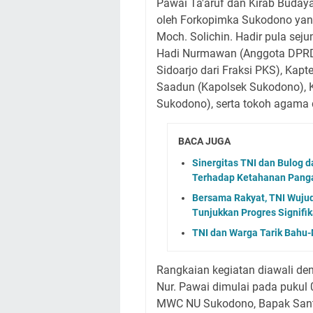
Pawai Ta'aruf dan Kirab Buday
oleh Forkopimka Sukodono yang
Moch. Solichin. Hadir pula seju
Hadi Nurmawan (Anggota DPRD S
Sidoarjo dari Fraksi PKS), Kap
Saadun (Kapolsek Sukodono),
Sukodono), serta tokoh agama
BACA JUGA
Sinergitas TNI dan Bulog 
Terhadap Ketahanan Pang
Bersama Rakyat, TNI Wuju
Tunjukkan Progres Signifi
TNI dan Warga Tarik Bah
Rangkaian kegiatan diawali de
Nur. Pawai dimulai pada pukul
MWC NU Sukodono, Bapak Sant