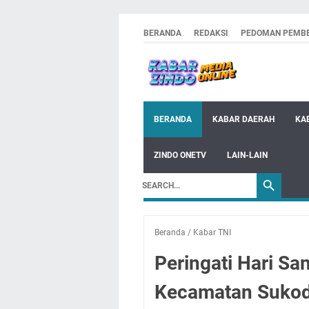
BERANDA
REDAKSI
PEDOMAN PEMBE
BERANDA
KABAR DAERAH
KA
ZINDO ONETV
LAIN-LAIN
Beranda
/
Kabar TNI
Peringati Hari Sa
Kecamatan Sukodo