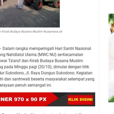
n Kirab Budaya Busana Muslim Nusantara.sit
– Dalam rangka memperingati Hari Santri Nasional
bang Nahdlatul Ulama (MWC NU) se-Kecamatan
wai Ta'aruf dan Kirab Budaya Busana Muslim
ng pada Minggu pagi (20/10), dimulai dengan titik
ur Sukodono, Jl. Raya Dungus Sukodono. Kegiatan
antri dan santriwati beserta masyarakat setempat yang
perayaan penuh semangat ini.