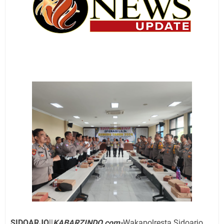
SIDOARJO
||
KABARZINDO.com-
Wakapolresta Sidoarjo