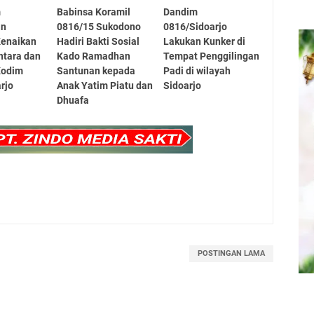
m
Babinsa Koramil
Dandim
an
0816/15 Sukodono
0816/Sidoarjo
Kenaikan
Hadiri Bakti Sosial
Lakukan Kunker di
ntara dan
Kado Ramadhan
Tempat Penggilingan
Kodim
Santunan kepada
Padi di wilayah
rjo
Anak Yatim Piatu dan
Sidoarjo
Dhuafa
POSTINGAN LAMA