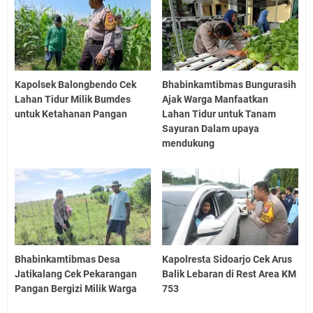
Kapolsek Balongbendo Cek
Bhabinkamtibmas Bungurasih
Lahan Tidur Milik Bumdes
Ajak Warga Manfaatkan
untuk Ketahanan Pangan
Lahan Tidur untuk Tanam
Sayuran Dalam upaya
mendukung
Bhabinkamtibmas Desa
Kapolresta Sidoarjo Cek Arus
Jatikalang Cek Pekarangan
Balik Lebaran di Rest Area KM
Pangan Bergizi Milik Warga
753