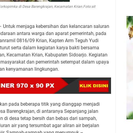
Forkopimka di Desa Barengkrajan, Kecamatan Krian.Foto:sit
– Untuk menjaga kebersihan dan kelancaran saluran
saudaraan antara warga dan aparat pemerintah, pada
Danramil 0816/09 Krian, Kapten Arm Teguh Yudi
 turut serta dalam kegiatan karya bakti bersama
an, Kecamatan Krian, Kabupaten Sidoarjo. Kegiatan
n masyarakat dan pemerintah setempat dalam upaya
an kenyamanan lingkungan.
uskan pada beberapa titik yang dianggap menjadi
sa Barengkrajan, di antaranya Sepanjang jalan
 di desa tetap bersih dan bebas dari sampah,
ran air yang tersumbat agar aliran air berjalan
banjir, Sampah-sampah yang menumpuk –