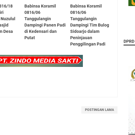
816/18
Babinsa Koramil
Babinsa Koramil
ri
0816/06
0816/06
 Nuzulul
Tanggulangin
Tanggulangin
asjid
Dampingi Panen Padi
Dampingi Tim Bulog
am Desa
di Kedensari dan
Sidoarjo dalam
Putat
Peninjauan
DPRD
Penggilingan Padi
POSTINGAN LAMA