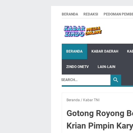
BERANDA
REDAKSI
PEDOMAN PEMBE
BERANDA
KABAR DAERAH
KA
ZINDO ONETV
LAIN-LAIN
Beranda
/
Kabar TNI
Gotong Royong B
Krian Pimpin Kary