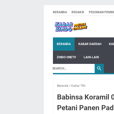
BERANDA
REDAKSI
PEDOMAN PEMBE
BERANDA
KABAR DAERAH
KA
ZINDO ONETV
LAIN-LAIN
Beranda
/
Kabar TNI
Babinsa Koramil 
Petani Panen Padi