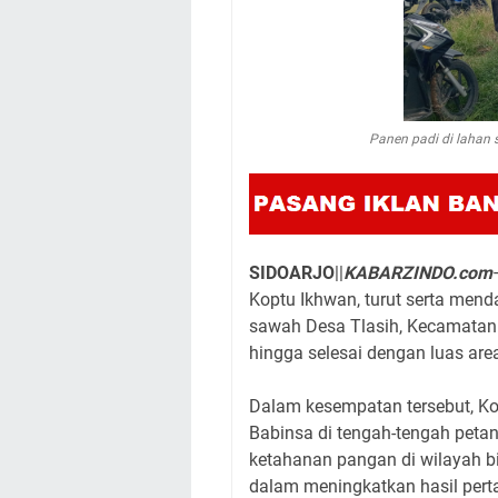
Panen padi di lahan 
SIDOARJO
||
KABARZINDO.com
Koptu Ikhwan, turut serta mend
sawah Desa Tlasih, Kecamatan 
hingga selesai dengan luas ar
Dalam kesempatan tersebut, K
Babinsa di tengah-tengah peta
ketahanan pangan di wilayah b
dalam meningkatkan hasil pert