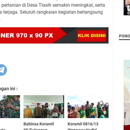
l pertanian di Desa Tlasih semakin meningkat, serta
s terjaga. Seluruh rangkaian kegiatan berlangsung
.
PON
an ini :
Babinsa Koramil
Koramil 0816/13
rjo
05/Tulangan
Wonoayu Hadiri