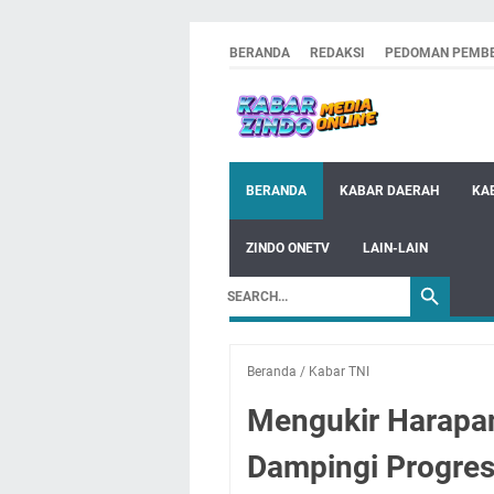
BERANDA
REDAKSI
PEDOMAN PEMBE
BERANDA
KABAR DAERAH
KA
ZINDO ONETV
LAIN-LAIN
Beranda
/
Kabar TNI
Mengukir Harapa
Dampingi Progres