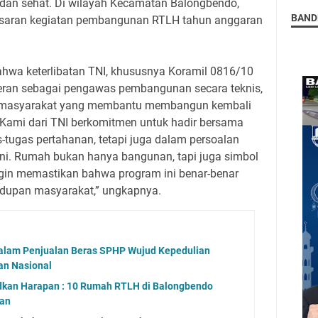
, dan sehat. Di wilayah Kecamatan Balongbendo,
BAND
asaran kegiatan pembangunan RTLH tahun anggaran
hwa keterlibatan TNI, khususnya Koramil 0816/10
eran sebagai pengawas pembangunan secara teknis,
tra masyarakat yang membantu membangun kembali
Kami dari TNI berkomitmen untuk hadir bersama
s-tugas pertahanan, tetapi juga dalam persoalan
ini. Rumah bukan hanya bangunan, tapi juga simbol
gin memastikan bahwa program ini benar-benar
dupan masyarakat,” ungkapnya.
dalam Penjualan Beras SPHP Wujud Kepedulian
an Nasional
dkan Harapan : 10 Rumah RTLH di Balongbendo
kan