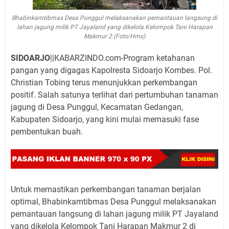
Bhabinkamtibmas Desa Punggul melaksanakan pemantauan langsung di
lahan jagung milik PT Jayaland yang dikelola Kelompok Tani Harapan
Makmur 2.(Foto:Hms)
SIDOARJO
||KABARZINDO.com-Program ketahanan
pangan yang digagas Kapolresta Sidoarjo Kombes. Pol.
Christian Tobing terus menunjukkan perkembangan
positif. Salah satunya terlihat dari pertumbuhan tanaman
jagung di Desa Punggul, Kecamatan Gedangan,
Kabupaten Sidoarjo, yang kini mulai memasuki fase
pembentukan buah.
Untuk memastikan perkembangan tanaman berjalan
optimal, Bhabinkamtibmas Desa Punggul melaksanakan
pemantauan langsung di lahan jagung milik PT Jayaland
yang dikelola Kelompok Tani Harapan Makmur 2 di