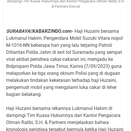
dampingi Tim Kuasa Hukumnya dari Kantor Pengacara Otman Ralibi, S.H.
& Partners.foto:ist
SURABAYA
||
KABARZINDO.com-
Haji Huzaini bersama
Lukmanul Hakim, Pengendara Mobil Suzuki Vitara nopol
M-1016-NN beberapa hari yang lalu terjaring Patroli
Ditlantas Polda Jatim di exit tol Suramadu yang sempat
viral akibat peristiwa cakar-cakaran ini, mengadu ke
Bidpropam Polda Jawa Timur, Kamis (7/09/2023) guna
melaporkan ke tiga orang oknum Polisi yang di dugaan
melakukan tindakan kekerasan terhadap haji Huzaini,
pengemudi mobil yang mengalami luka cakar di leher
bagian belakang.
Haji Huzaini bersama rekannya Lukmanul Hakim di
dampingi Tim Kuasa Hukumnya dari Kantor Pengacara
Otman Ralibi, S.H. & Partners menjelaskan bahwa
kronologis peristiwa tersebut bermula ketika Haji Huzaini