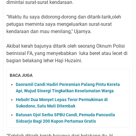
dimintai surat-surat kendaraan.
"Waktu itu saya didorong-dorong dan ditarik-tarik,oleh
petugas meminta saya mengeluarkan surat-surat
kendaraan dan mau menilang," Ujarnya.
Akibat kerah bajunya ditarik oleh seorang Oknum Polisi
berinisial FA, yang menyebabkan luka beret atau lecet di
bagian belakang leher Haji Huzaini.
BACA JUGA
Danramil Candi Hadiri Peresmian Palang Pintu Kereta
Api, Wujud Sinergi Tingkatkan Keselamatan Warga
Heboh! Dua Monyet Lepas Teror Permukiman di
Sukodono, Satu Mati Ditembak
Ratusan Ojol Serbu SPBU Candi, Pemuda Pancasila
Sidoarjo Bagi 200 Kupon Pertamax Gratis
"Setelah ditarik kerah bajunya dari belakang itu, H.