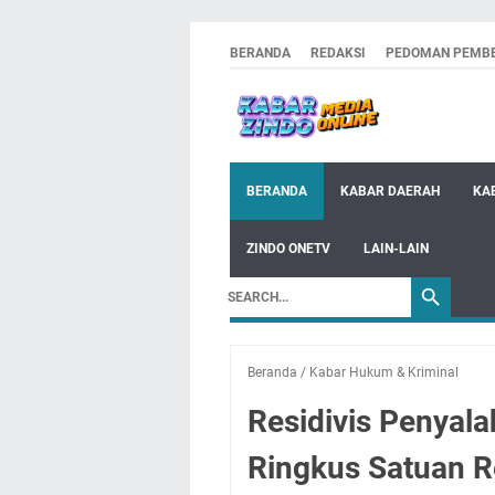
BERANDA
REDAKSI
PEDOMAN PEMBE
BERANDA
KABAR DAERAH
KA
ZINDO ONETV
LAIN-LAIN
Beranda
/
Kabar Hukum & Kriminal
Residivis Penyal
Ringkus Satuan Re